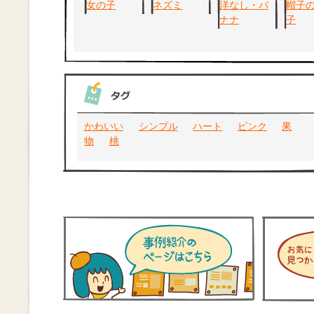
かわいい
シンプル
ハート
ピンク
果
物
桃