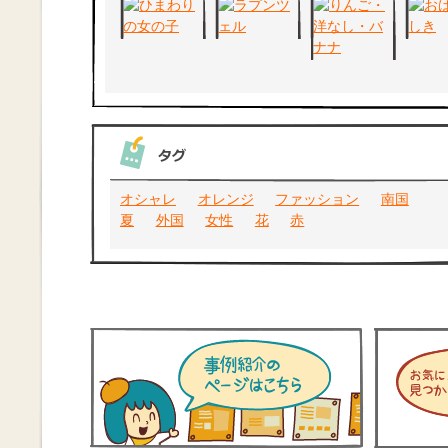
オシャレ
オレンジ
ファッション
南国
夏
外国
女性
花
赤