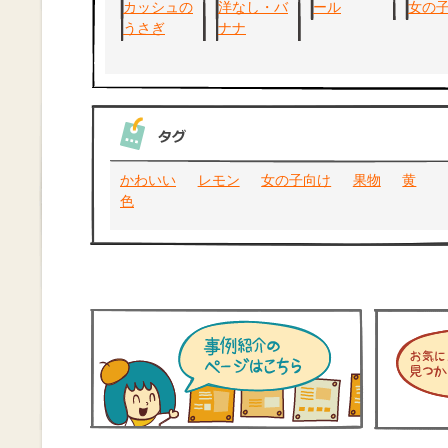
かわいい
レモン
女の子向け
果物
黄
色