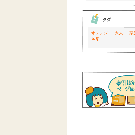
オレンジ
大人
家
色系