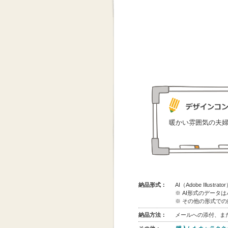
暖かい雰囲気の夫
納品形式：
AI（Adobe Illus
※ AI形式のデータ
※ その他の形式で
納品方法：
メールへの添付、また