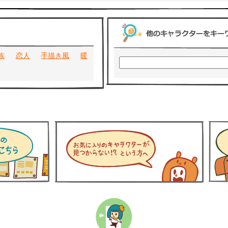
族
恋人
手描き風
暖