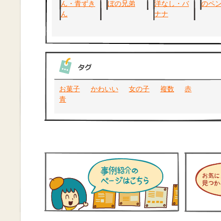
お菓子
かわいい
女の子
複数
赤
青