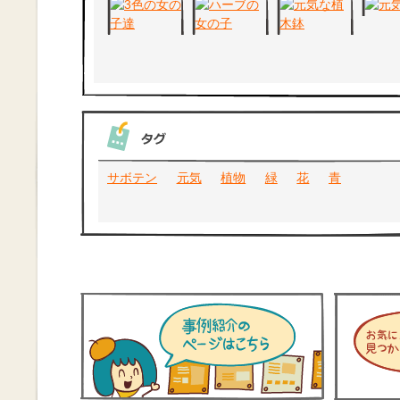
サボテン
元気
植物
緑
花
青