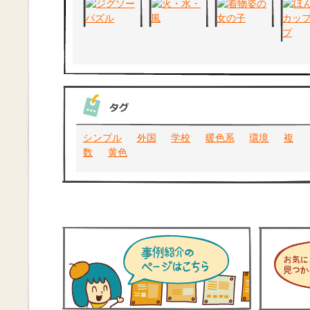
シンプル
外国
学校
暖色系
環境
複
数
黄色