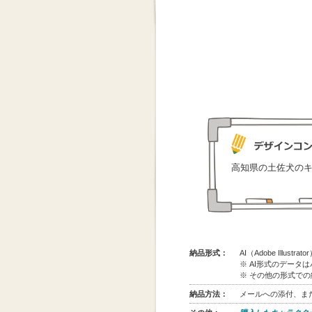
高知県の土佐犬の
納品形式：
AI（Adobe Illus
※ AI形式のデータ
※ その他の形式で
納品方法：
メールへの添付、また