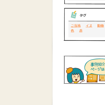
ご当地
イヌ
動物
色
赤