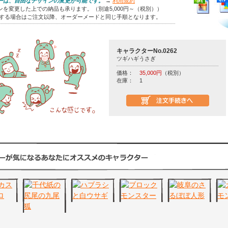
ーは、自由なデザインの変更が可能です。
→
利用規約
を変更した上での納品も承ります。（別途5,000円～（税別））
をする場合はご注文以降、オーダーメードと同じ手順となります。
キャラクターNo.0262
ツギハギうさぎ
価格：
35,000円
（税別）
在庫：
1