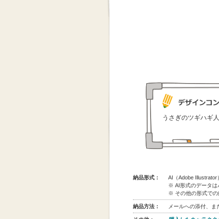
うさぎのツギハギ
納品形式：
AI（Adobe Illus
※ AI形式のデータ
※ その他の形式で
納品方法：
メールへの添付、また