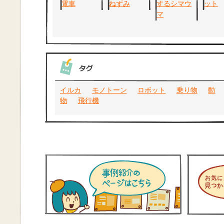
イルカ
モノトーン
ロボット
乗り物
動
物
飛行機