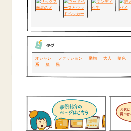
オシャレ
ファッション
動物
大人
暗色
系
鳥
黒