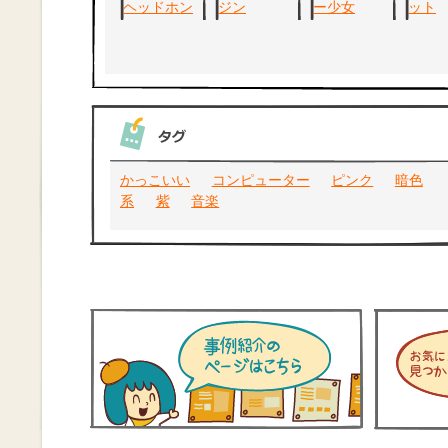
かっこいい
コンピューター
ピンク
暗色
系
紫
音楽