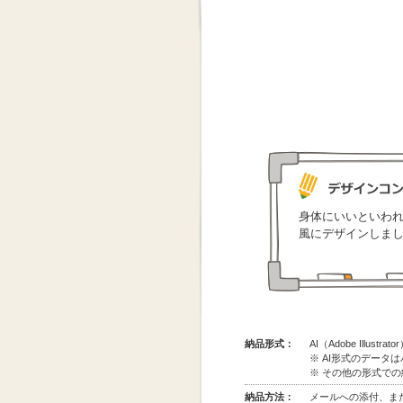
身体にいいといわ
風にデザインしま
納品形式：
AI（Adobe Illus
※ AI形式のデータ
※ その他の形式で
納品方法：
メールへの添付、また