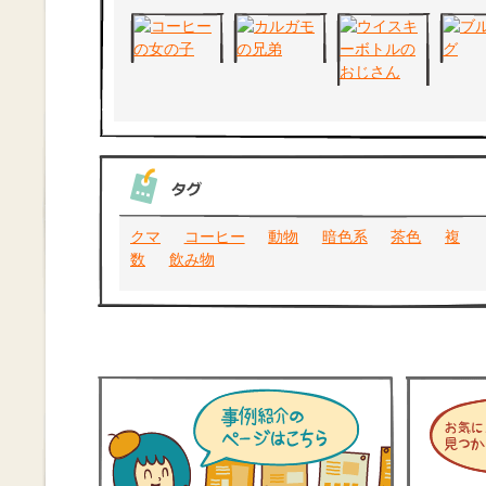
クマ
コーヒー
動物
暗色系
茶色
複
数
飲み物