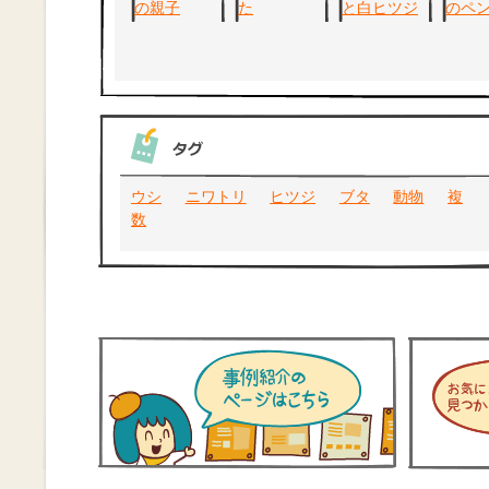
ウシ
ニワトリ
ヒツジ
ブタ
動物
複
数