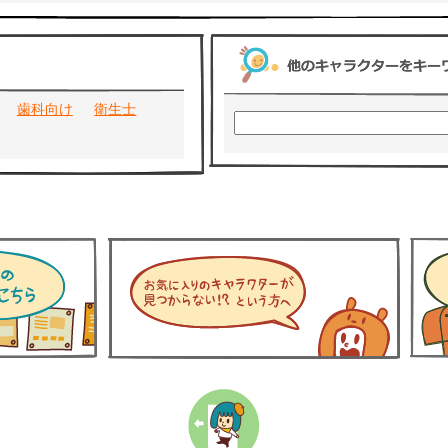
歯科向け
衛生士