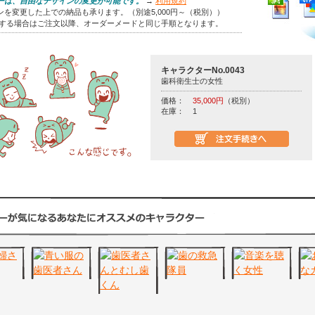
ーは、自由なデザインの変更が可能です。
→
利用規約
を変更した上での納品も承ります。（別途5,000円～（税別））
をする場合はご注文以降、オーダーメードと同じ手順となります。
キャラクターNo.0043
歯科衛生士の女性
価格：
35,000円
（税別）
在庫：
1