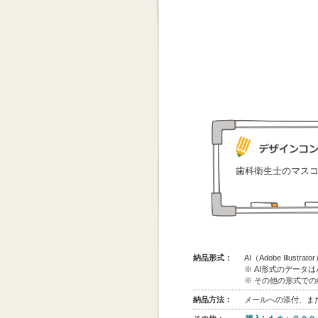
歯科衛生士のマス
納品形式：
AI（Adobe Illus
※ AI形式のデータ
※ その他の形式で
納品方法：
メールへの添付、また