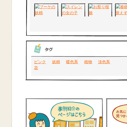
ピンク
妖精
暖色系
植物
淡色系
花