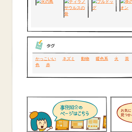
かっこいい
ネズミ
動物
暖色系
火
茶
色
赤