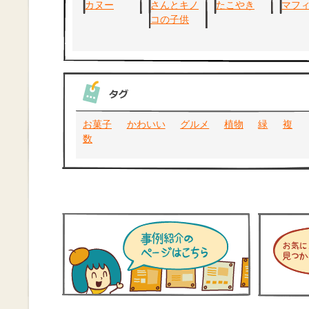
お菓子
かわいい
グルメ
植物
緑
複
数