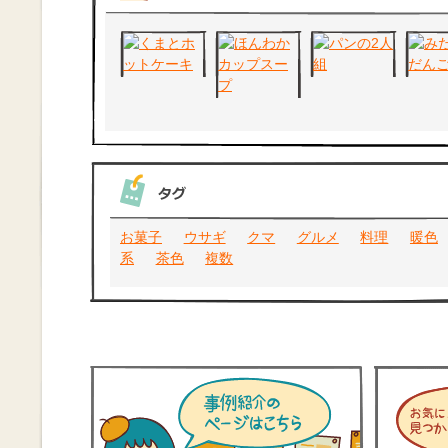
お菓子
ウサギ
クマ
グルメ
料理
暖色
系
茶色
複数