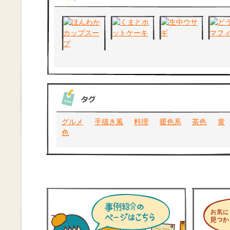
グルメ
手描き風
料理
暖色系
茶色
黄
色