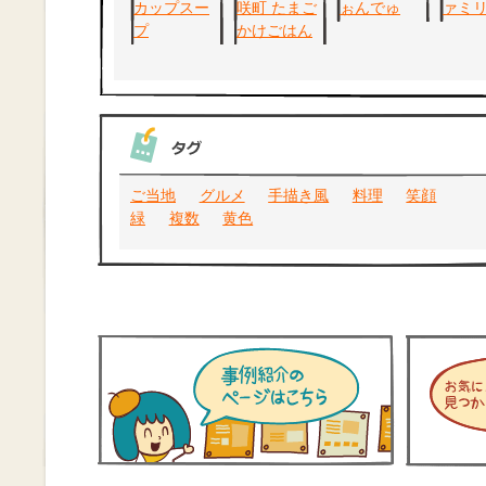
ご当地
グルメ
手描き風
料理
笑顔
緑
複数
黄色