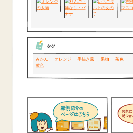
みかん
オレンジ
手描き風
果物
茶色
黄色