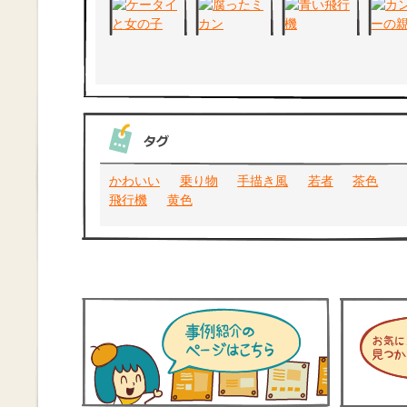
かわいい
乗り物
手描き風
若者
茶色
飛行機
黄色