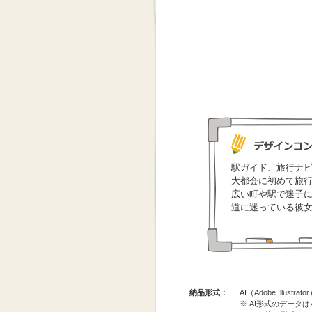
駅ガイド、旅行ナ
大都会に初めて旅
広い町や駅で迷子に
道に迷っている彼
納品形式：
AI（Adobe Illus
※ AI形式のデータ