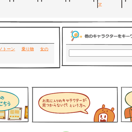
ノトーン
乗り物
女の