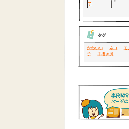
かわいい
ネコ
モ
子
手描き風