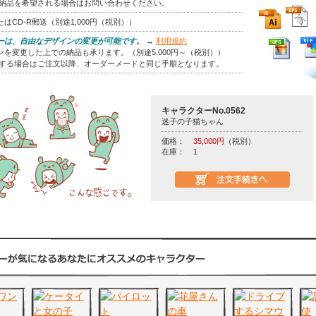
の納品を希望される場合はお問い合わせください。
はCD-R郵送（別途1,000円（税別））
ーは、自由なデザインの変更が可能です。
→
利用規約
を変更した上での納品も承ります。（別途5,000円～（税別））
をする場合はご注文以降、オーダーメードと同じ手順となります。
キャラクターNo.0562
迷子の子猫ちゃん
価格：
35,000円
（税別）
在庫：
1