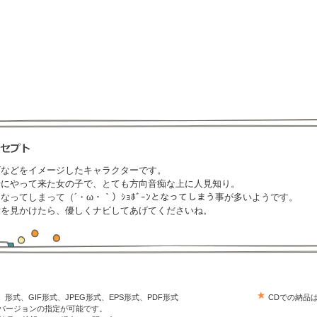
ビなどをイメージしたキャラクターです。
行にやって来た女の子で、とても方向音痴な上に人見知り。
なってしまって（´・ω・｀）ｼｮﾎﾞｰﾝとなってしまう事が多いようです。
女を見かけたら、優しくナビしてあげてくださいね。
trator）形式、GIF形式、JPEG形式、EPS形式、PDF形式
CDでの納品
はバージョンの指定が可能です。