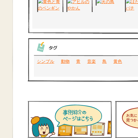
シンプル
動物
青
音楽
鳥
黄色