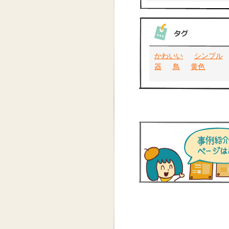
かわいい
シンプル
器
鳥
黄色