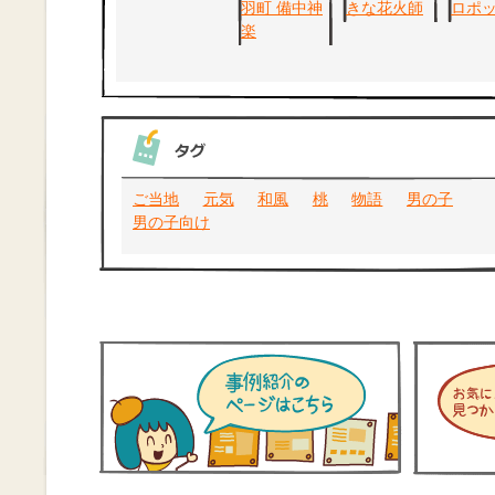
ご当地
元気
和風
桃
物語
男の子
男の子向け