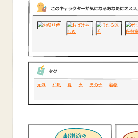
元気
和風
夏
火
男の子
着物