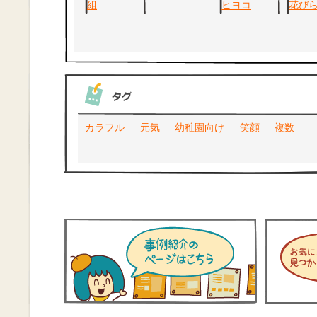
カラフル
元気
幼稚園向け
笑顔
複数