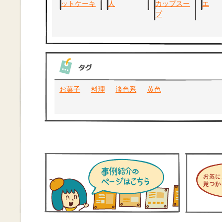
お菓子
料理
淡色系
黄色