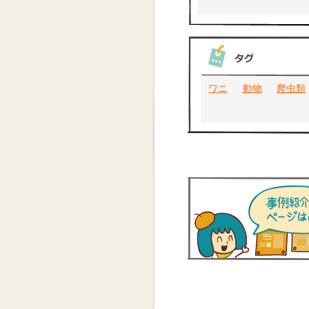
ワニ
動物
爬虫類