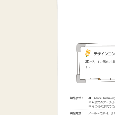
3Dポリゴン風の小
す。
納品形式：
AI（Adobe Illus
※ AI形式のデータ
※ その他の形式で
納品方法：
メールへの添付、また