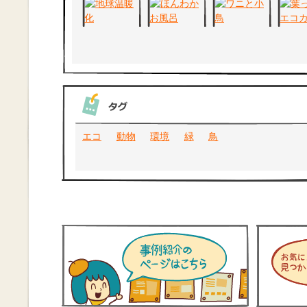
エコ
動物
環境
緑
鳥