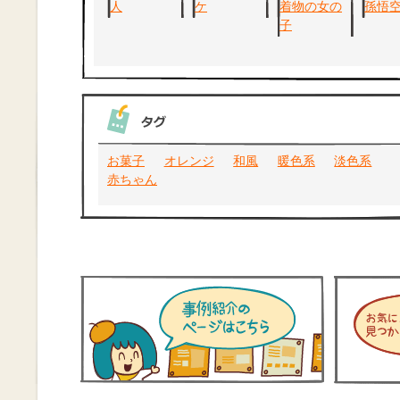
お菓子
オレンジ
和風
暖色系
淡色系
赤ちゃん