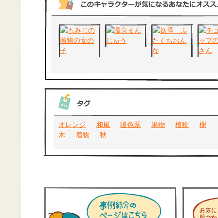
オレンジ
和風
暖色系
果物
植物
樹
木
着物
秋