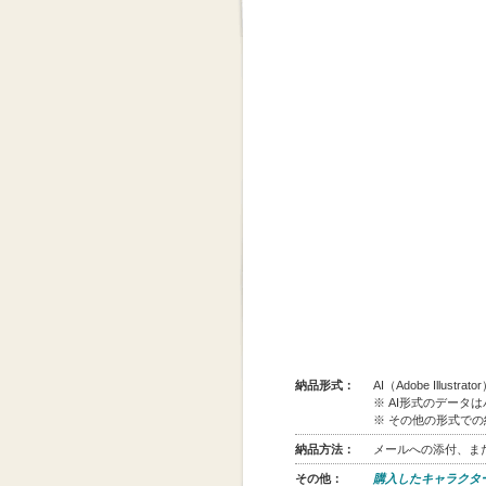
納品形式：
AI（Adobe Illus
※ AI形式のデータ
※ その他の形式で
納品方法：
メールへの添付、また
その他：
購入したキャラクタ