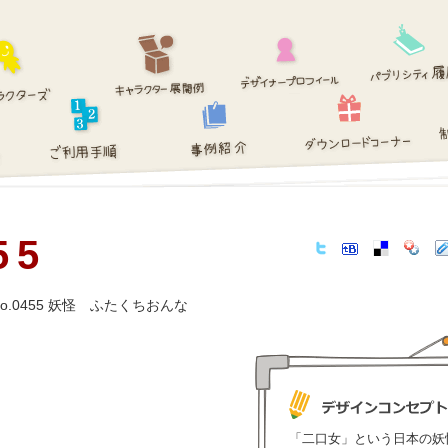
55
「二口女」という日本の妖