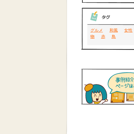
グルメ
和風
女性
物
赤
鳥