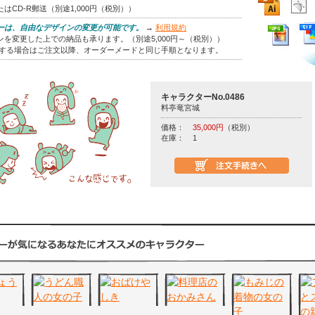
はCD-R郵送（別途1,000円（税別））
ーは、自由なデザインの変更が可能です。
→
利用規約
を変更した上での納品も承ります。（別途5,000円～（税別））
をする場合はご注文以降、オーダーメードと同じ手順となります。
キャラクターNo.0486
料亭竜宮城
価格：
35,000円
（税別）
在庫：
1