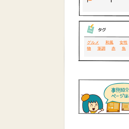
グルメ
和風
女性
物
筆調
赤
魚