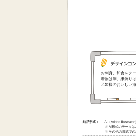
お刺身、和食をテ
着物は鯛、紙飾り
乙姫様のおいしい
納品形式：
AI（Adobe Illus
※ AI形式のデータ
※ その他の形式で