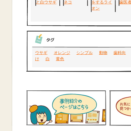
ウサギ
オレンジ
シンプル
動物
歯科向
け
白
黄色