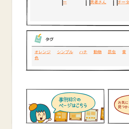
オレンジ
シンプル
ハチ
動物
昆虫
黄
色