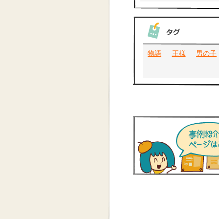
物語
王様
男の子