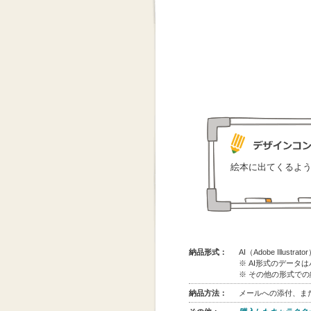
絵本に出てくるよ
納品形式：
AI（Adobe Illus
※ AI形式のデータ
※ その他の形式で
納品方法：
メールへの添付、また