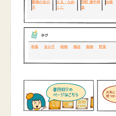
和風
女の子
植物
物語
着物
野菜