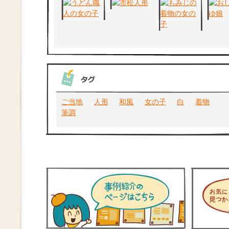
ご当地
人形
和風
女の子
白
着物
筆調