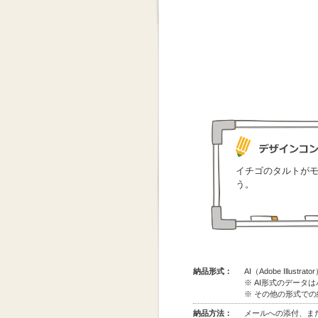
イチゴのタルトが
う。
納品形式：
AI（Adobe Illus
※ AI形式のデータ
※ その他の形式で
納品方法：
メールへの添付、また