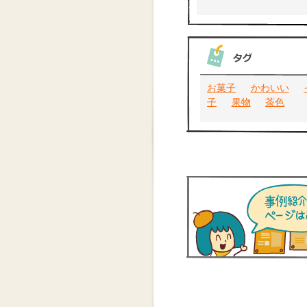
お菓子
かわいい
子
果物
茶色