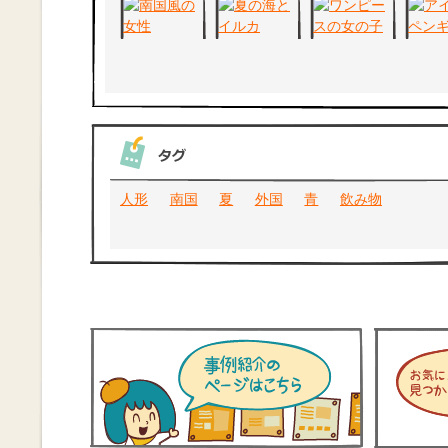
人形
南国
夏
外国
青
飲み物