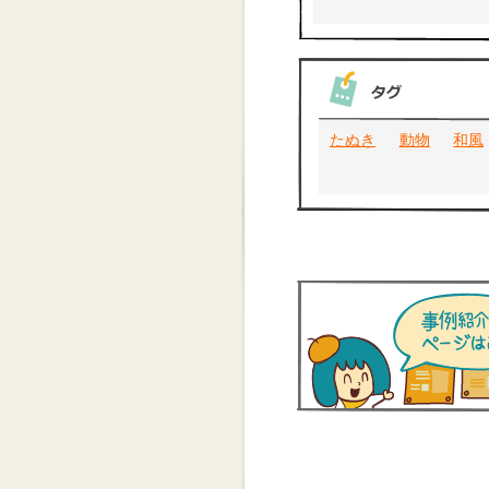
たぬき
動物
和風