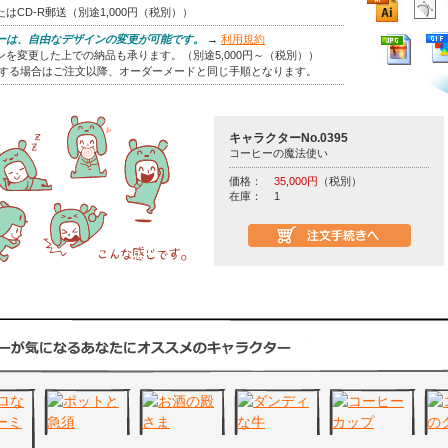
はCD-R郵送（別途1,000円（税別））
ーは、自由なデザインの変更が可能です。
→
利用規約
を変更した上での納品も承ります。（別途5,000円～（税別））
をする場合はご注文以降、オーダーメードと同じ手順となります。
キャラクターNo.0395
コーヒーの魔法使い
価格：
35,000円
（税別）
在庫：
1