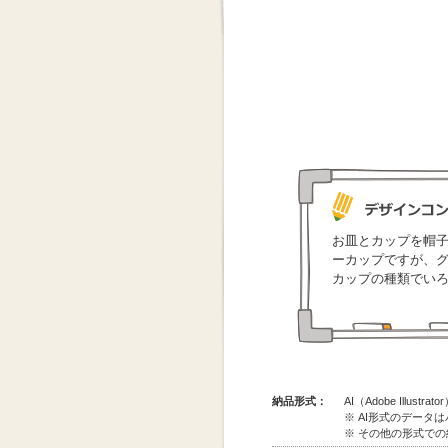
お皿とカップを帽
ーカップですが、
カップの種類でい
納品形式：
AI（Adobe Illus
※ AI形式のデータ
※ その他の形式で