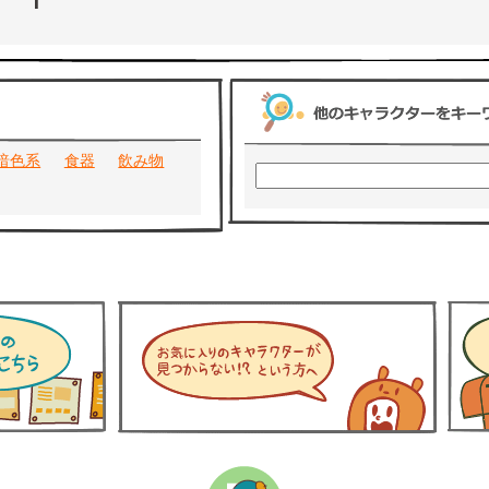
暗色系
食器
飲み物