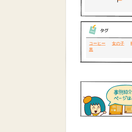
コーヒー
女の子
黒