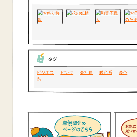
ビジネス
ピンク
会社員
暖色系
淡色
系