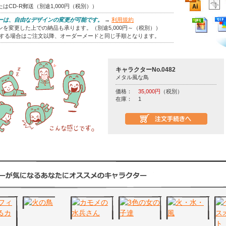
はCD-R郵送（別途1,000円（税別））
ーは、自由なデザインの変更が可能です。
→
利用規約
を変更した上での納品も承ります。（別途5,000円～（税別））
をする場合はご注文以降、オーダーメードと同じ手順となります。
キャラクターNo.0482
メタル風な鳥
価格：
35,000円
（税別）
在庫：
1