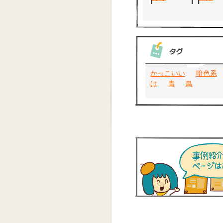
かっこいい
暗色系
け
青
鳥