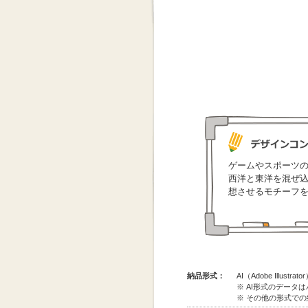
ゲームやスポーツ
西洋と東洋を混ぜ
想させるモチーフ
納品形式：
AI（Adobe Illus
※ AI形式のデータ
※ その他の形式で