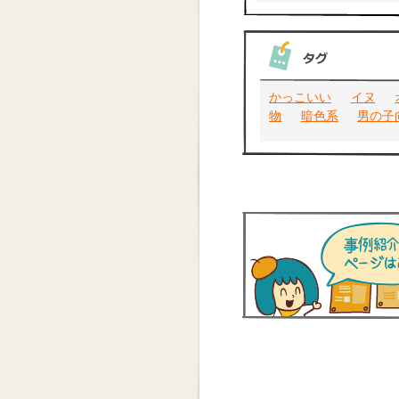
かっこいい
イヌ
物
暗色系
男の子