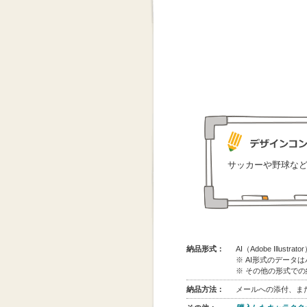
サッカーや野球な
納品形式：
AI（Adobe Illus
※ AI形式のデータ
※ その他の形式で
納品方法：
メールへの添付、また