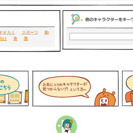
オオカミ
スポーツ
動
向け
青
黒