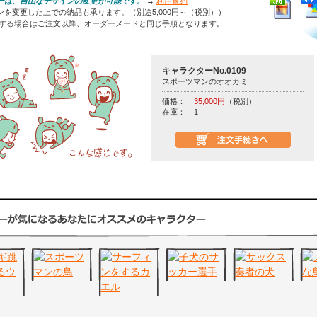
ーは、自由なデザインの変更が可能です。
→
利用規約
を変更した上での納品も承ります。（別途5,000円～（税別））
をする場合はご注文以降、オーダーメードと同じ手順となります。
キャラクターNo.0109
スポーツマンのオオカミ
価格：
35,000円
（税別）
在庫：
1