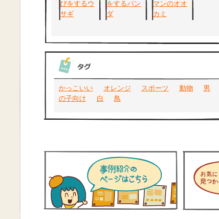
かっこいい
オレンジ
スポーツ
動物
男
の子向け
白
鳥